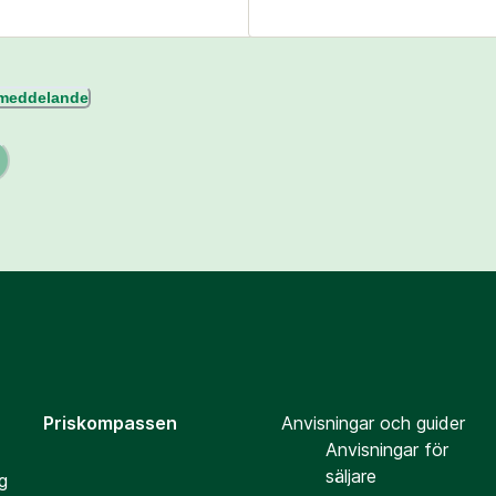
l meddelande
Priskompassen
Anvisningar och guider
Anvisningar för
säljare
g