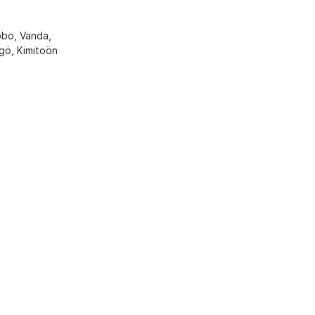
bbo, Vanda,
ngö, Kimitoön