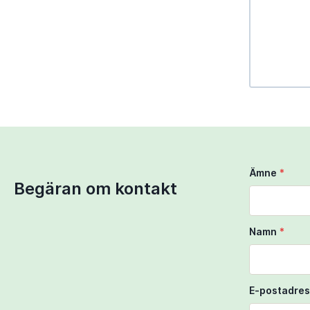
Use Ctrl + 
Use two fi
Ämne
*
Begäran om kontakt
Namn
*
E-postadres