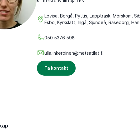
Kiinteistönvälittäjä LKV
Lovisa, Borgå, Pyttis, Lappträsk, Mörskom, Si
Esbo, Kyrkslätt, Ingå, Sjundeå, Raseborg, Ha
050 5376 598
ulla.inkeroinen@metsatilat.fi
Ta kontakt
kap