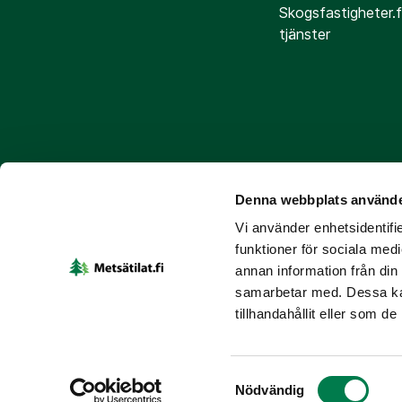
Skogsfastigheter.f
tjänster
Denna webbplats använde
Följ oss
Vi använder enhetsidentifie
funktioner för sociala medi
annan information från din
samarbetar med. Dessa kan
tillhandahållit eller som d
©
2026
Skogsfastigheter.fi
Dataskyddsbeskrivning
För
Samtyckesval
Den här webbplatsen skyddas av reCAPTCHA och Googles
integritetspo
Nödvändig