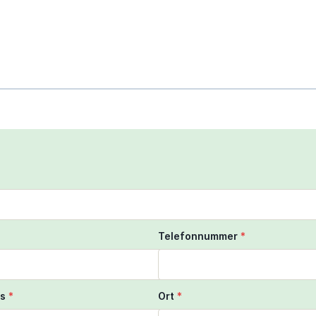
scroll to zoom the map
ngers to move the map
Telefonnummer
*
s
*
Ort
*