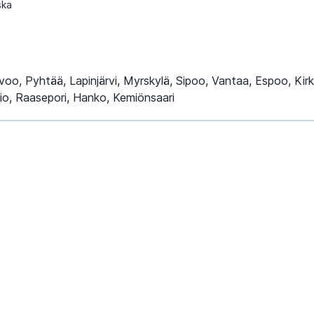
ska
rvoo, Pyhtää, Lapinjärvi, Myrskylä, Sipoo, Vantaa, Espoo, Ki
tio, Raasepori, Hanko, Kemiönsaari