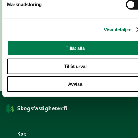
Marknadsföring
E-postadress
*
Ort
*
Visa detaljer
Tillåt alla
Lägg till meddelande
Tillåt urval
Skicka
Avvisa
Köp