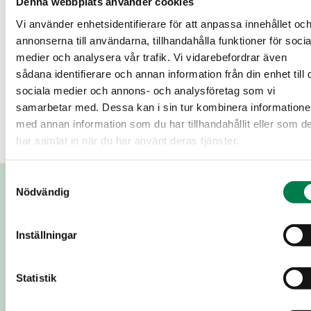
Denna webbplats använder cookies
Vi använder enhetsidentifierare för att anpassa innehållet oc
annonserna till användarna, tillhandahålla funktioner för socia
medier och analysera vår trafik. Vi vidarebefordrar även
sådana identifierare och annan information från din enhet till 
sociala medier och annons- och analysföretag som vi
samarbetar med. Dessa kan i sin tur kombinera information
med annan information som du har tillhandahållit eller som d
har samlat in när du har använt deras tjänster.
Samtyckesval
Use Ctrl + scroll to zoom the map
Nödvändig
Use two fingers to move the map
Begäran om kontakt
Ämne
*
Inställningar
Statistik
Namn
*
Telefonnummer
*