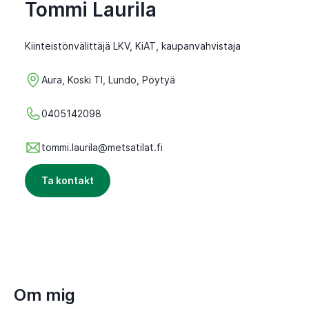
Tommi Laurila
Kiinteistönvälittäjä LKV, KiAT, kaupanvahvistaja
Aura, Koski Tl, Lundo, Pöytyä
0405142098
tommi.laurila@metsatilat.fi
Ta kontakt
Om mig