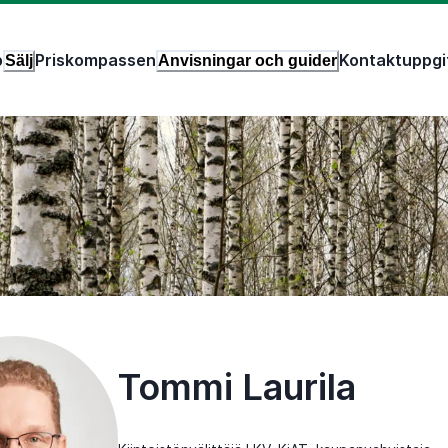
p
Priskompassen
Kontaktuppgi
Sälj
Anvisningar och guider
Tommi Laurila