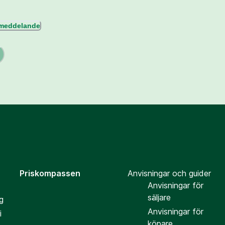
l meddelande
Priskompassen
Anvisningar och guider
Anvisningar för
säljare
g
Anvisningar för
i
köpare