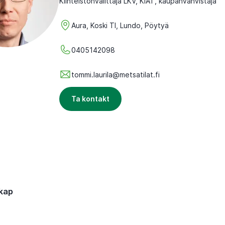
Kiinteistönvälittäjä LKV, KiAT, kaupanvahvistaja
Aura, Koski Tl, Lundo, Pöytyä
0405142098
tommi.laurila@metsatilat.fi
Ta kontakt
kap