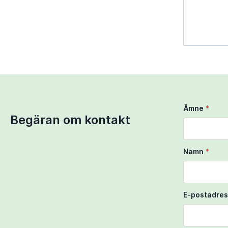
Use Ctrl + 
Use two fi
Ämne
*
Begäran om kontakt
Namn
*
E-postadres