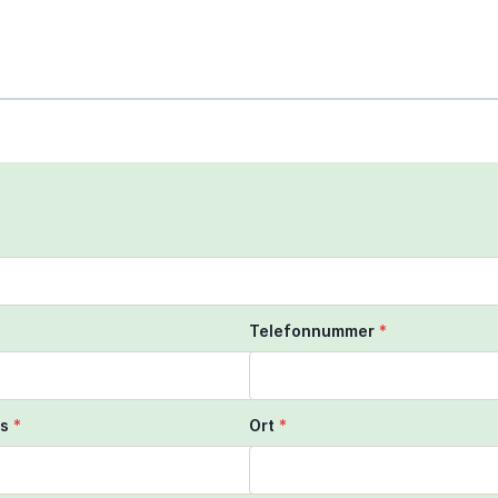
scroll to zoom the map
ngers to move the map
Telefonnummer
*
s
*
Ort
*