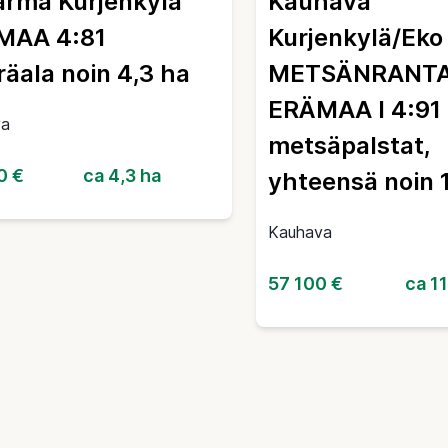
ärmä Kurjenkylä
Kauhava
MAA 4:81
Kurjenkylä/Eko
äala noin 4,3 ha
METSÄNRANTA 
ERÄMAA I 4:91
va
metsäpalstat,
0 €
ca 4,3 ha
yhteensä noin 
Kauhava
57 100 €
ca 1