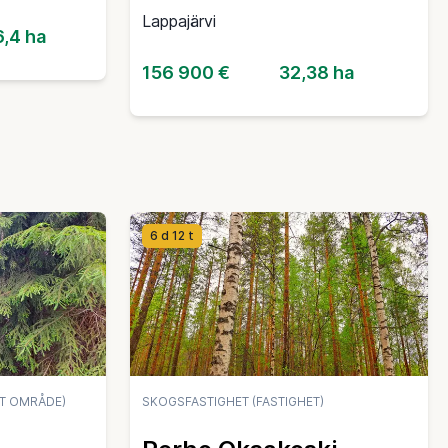
Lappajärvi
6,4 ha
156 900 €
32,38 ha
6 d 12 t
T OMRÅDE)
SKOGSFASTIGHET (FASTIGHET)