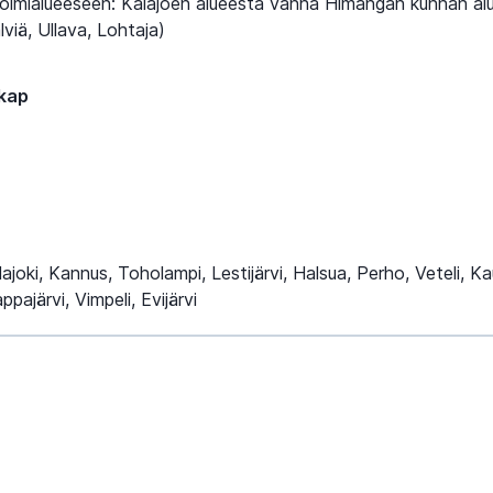
oimialueeseen: Kalajoen alueesta vanha Himangan kunnan alu
viä, Ullava, Lohtaja)
kap
ajoki, Kannus, Toholampi, Lestijärvi, Halsua, Perho, Veteli, Ka
pajärvi, Vimpeli, Evijärvi