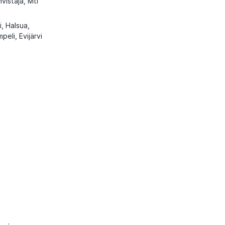
vistaja, Mti
i, Halsua,
peli, Evijärvi