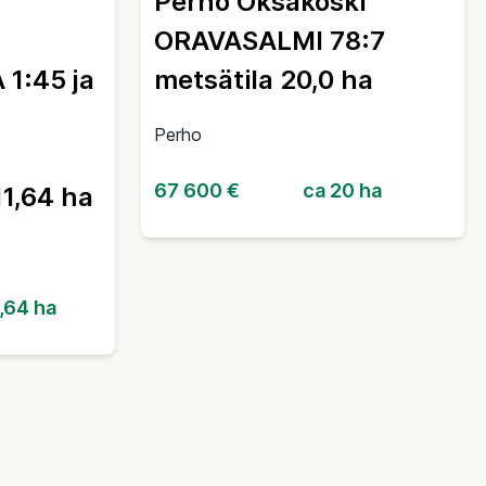
Perho Oksakoski
ORAVASALMI 78:7
1:45 ja
metsätila 20,0 ha
Perho
67 600 €
ca 20 ha
11,64 ha
1,64 ha