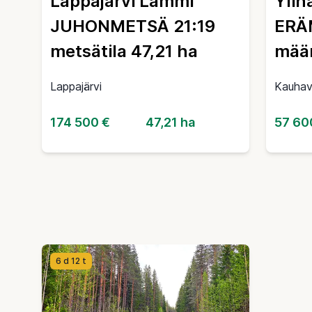
Lappajärvi Lammi
Ylih
JUHONMETSÄ 21:19
ERÄ
metsätila 47,21 ha
määr
Lappajärvi
Kauha
174 500 €
47,21 ha
57 60
6 d 12 t