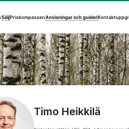
p
Priskompassen
Kontaktuppgi
Sälj
Anvisningar och guider
Timo Heikkilä