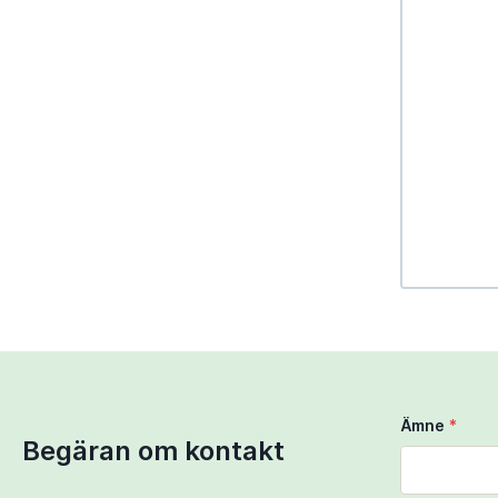
Use Ctrl + 
Use two fi
Ämne
*
Begäran om kontakt