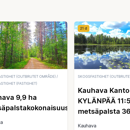
21 d
STIGHET (OUTBRUTET OMRÅDE)
/
SKOGSFASTIGHET (OUTBRUTE
STIGHET (FASTIGHET)
Kauhava Kanto
ava 9,9 ha
KYLÄNPÄÄ 11:
äpalstakokonaisuus
metsäpalsta 36
va
Kauhava