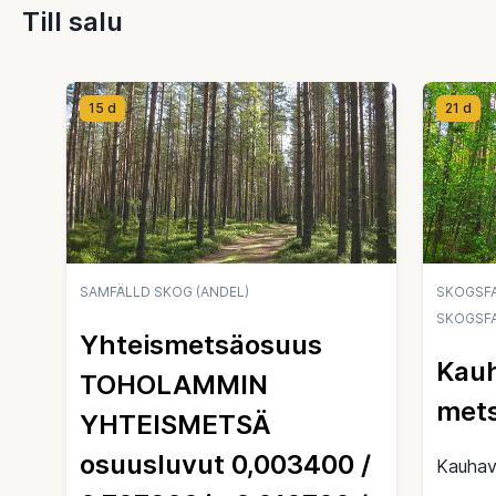
Till salu
15 d
21 d
SAMFÄLLD SKOG (ANDEL)
SKOGSFA
SKOGSFA
Yhteismetsäosuus
Kauh
TOHOLAMMIN
mets
YHTEISMETSÄ
osuusluvut 0,003400 /
Kauha