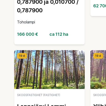
0,787900 ja 0,010700 /
62 70
0,787900
Toholampi
166 000 €
ca 112 ha
19 d
19 d
SKOGSFASTIGHET (FASTIGHET)
SKOGSFA