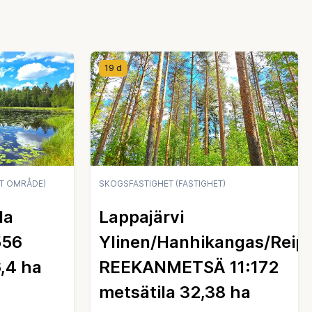
19 d
T OMRÅDE)
SKOGSFASTIGHET (FASTIGHET)
la
Lappajärvi
556
Ylinen/Hanhikangas/Reip
,4 ha
REEKANMETSÄ 11:172
metsätila 32,38 ha