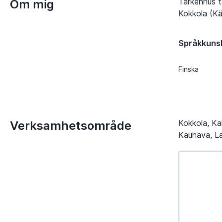
Tarkennus t
Om mig
Kokkola (Käl
Språkkuns
Finska
Kokkola, Kal
Verksamhetsområde
Kauhava, Lap