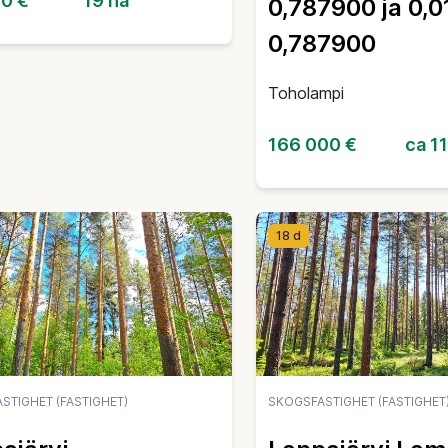
00 €
19 ha
0,787900 ja 0,0
0,787900
Toholampi
166 000 €
ca 1
18 d
STIGHET (FASTIGHET)
SKOGSFASTIGHET (FASTIGHET