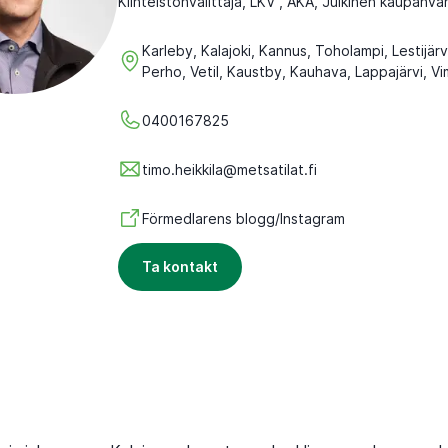
Kiinteistönvälittäjä, LKV , AKA, Julkinen kaupanvah
Karleby, Kalajoki, Kannus, Toholampi, Lestijärv
Perho, Vetil, Kaustby, Kauhava, Lappajärvi, Vim
0400167825
timo.heikkila@metsatilat.fi
Förmedlarens blogg/Instagram
Ta kontakt