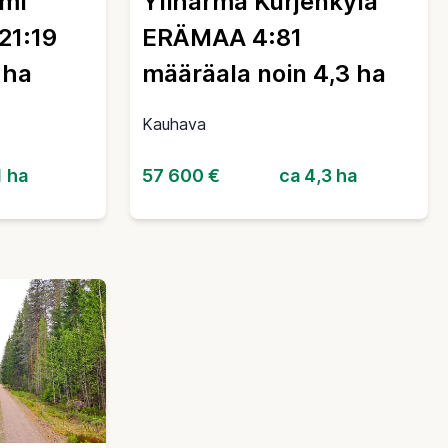
mmi
Ylihärmä Kurjenkylä
1:19
ERÄMAA 4:81
 ha
määräala noin 4,3 ha
Kauhava
1 ha
57 600 €
ca 4,3 ha