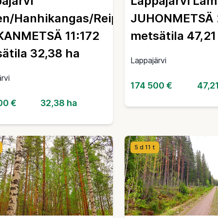
ajärvi
Lappajärvi La
en/Hanhikangas/Reipakka
JUHONMETSÄ 2
KANMETSÄ 11:172
metsätila 47,21
ätila 32,38 ha
Lappajärvi
rvi
174 500 €
47,2
00 €
32,38 ha
5 d 11 t