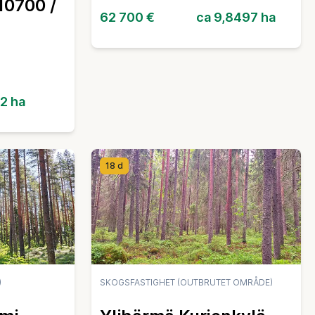
10700 /
62 700 €
ca 9,8497 ha
12 ha
18 d
)
SKOGSFASTIGHET (OUTBRUTET OMRÅDE)