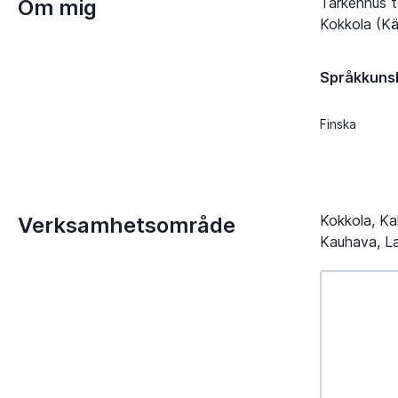
Tarkennus t
Om mig
Kokkola (Käl
Språkkuns
Finska
Kokkola, Kal
Verksamhetsområde
Kauhava, Lap