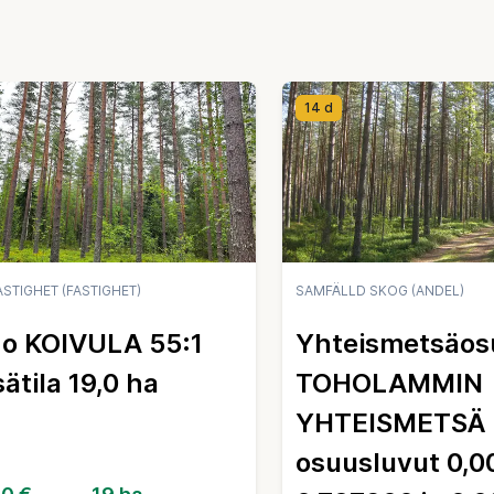
14 d
STIGHET (FASTIGHET)
SAMFÄLLD SKOG (ANDEL)
o KOIVULA 55:1
Yhteismetsäos
ätila 19,0 ha
TOHOLAMMIN
YHTEISMETSÄ
osuusluvut 0,0