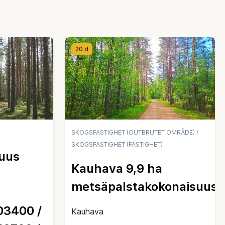
20 d
SKOGSFASTIGHET (OUTBRUTET OMRÅDE)
/
SKOGSFASTIGHET (FASTIGHET)
uus
Kauhava 9,9 ha
metsäpalstakokonaisuus
03400 /
Kauhava