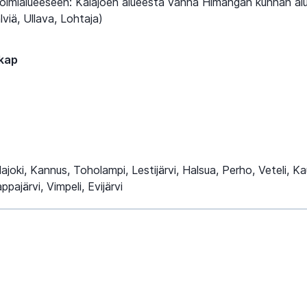
oimialueeseen: Kalajoen alueesta vanha Himangan kunnan alu
viä, Ullava, Lohtaja)
kap
ajoki, Kannus, Toholampi, Lestijärvi, Halsua, Perho, Veteli, Ka
pajärvi, Vimpeli, Evijärvi