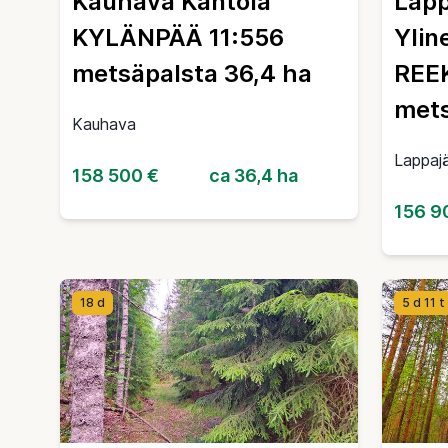
Kauhava Kantola
Lapp
KYLÄNPÄÄ 11:556
Ylin
metsäpalsta 36,4 ha
REE
mets
Kauhava
Lappajä
158 500 €
ca 36,4 ha
156 9
18 d
5 d 11 t