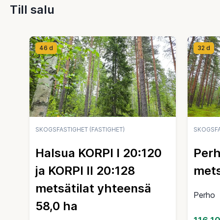
Till salu
46 d
32 d
SKOGSFASTIGHET (FASTIGHET)
SKOGSFA
Halsua KORPI I 20:120
Perh
ja KORPI II 20:128
mets
metsätilat yhteensä
Perho
58,0 ha