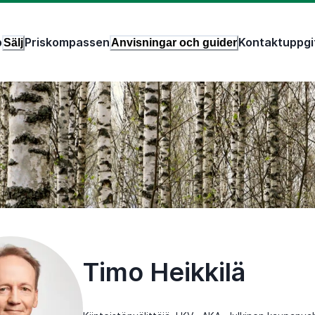
p
Priskompassen
Kontaktuppgi
Sälj
Anvisningar och guider
Timo Heikkilä