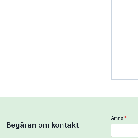
Use Ctrl + 
Use two fi
Ämne
*
Begäran om kontakt