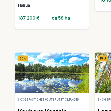
116 1
Halsua
187 200 €
ca 58 ha
20 d
18 d
SKOGSFASTIGHET (OUTBRUTET OMRÅDE)
SKOGSFA