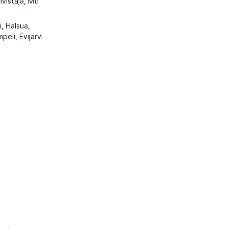
vistaja, Mti
i, Halsua,
peli, Evijärvi