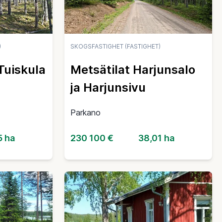
)
SKOGSFASTIGHET (FASTIGHET)
Tuiskula
Metsätilat Harjunsalo
ja Harjunsivu
Parkano
5 ha
230 100 €
38,01 ha