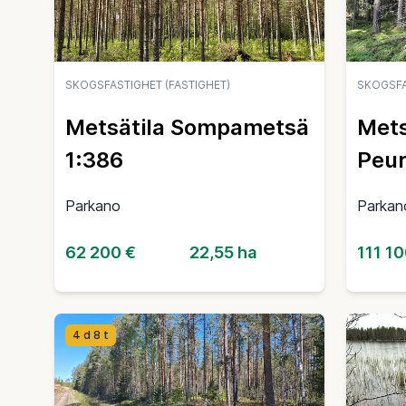
SKOGSFASTIGHET (FASTIGHET)
SKOGSFA
Metsätila Sompametsä
Mets
1:386
Peu
Parkano
Parkan
62 200 €
22,55 ha
111 10
4 d 8 t