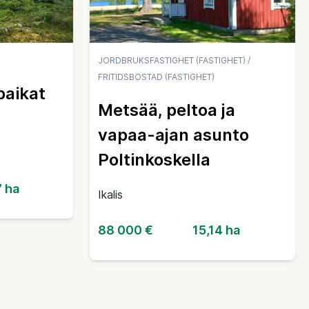
JORDBRUKSFASTIGHET (FASTIGHET)
/
FRITIDSBOSTAD (FASTIGHET)
aikat
Metsää, peltoa ja
vapaa-ajan asunto
Poltinkoskella
7 ha
Ikalis
88 000 €
15,14 ha