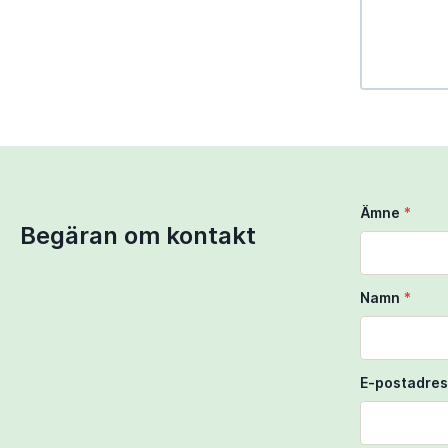
Use Ctrl + 
Use two fi
Ämne
*
Begäran om kontakt
Namn
*
E-postadres