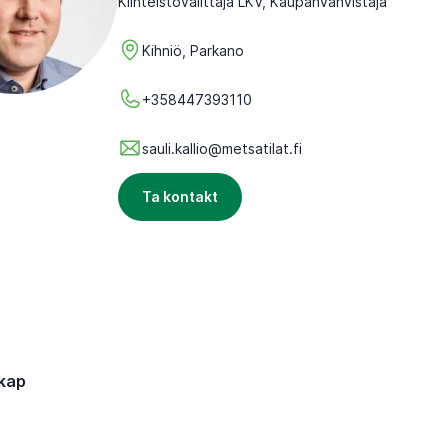
Kiinteistövälittäjä LKV, Kaupanvahvistaja
Kihniö, Parkano
+358447393110
sauli.kallio@metsatilat.fi
Ta kontakt
kap