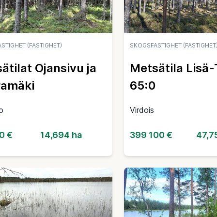
STIGHET (FASTIGHET)
SKOGSFASTIGHET (FASTIGHET
ätilat Ojansivu ja
Metsätila Lisä-
ramäki
65:0
o
Virdois
0 €
14,694 ha
399 100 €
47,7