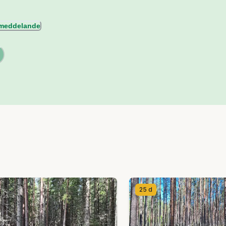
l meddelande
25 d