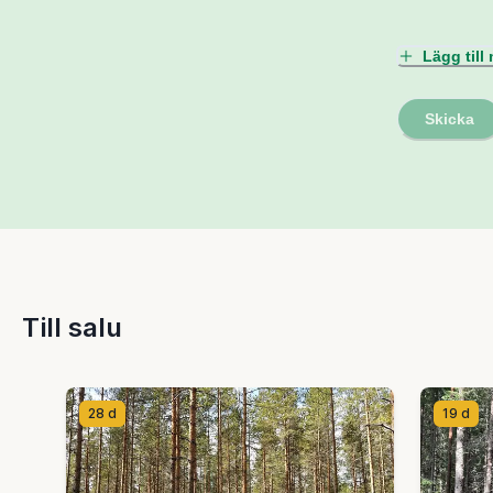
Lägg til
Skicka
Till salu
28 d
19 d