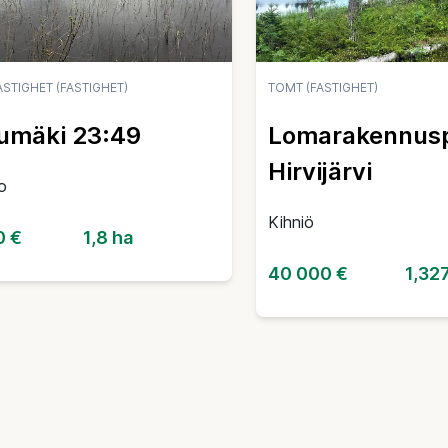
STIGHET (FASTIGHET)
TOMT (FASTIGHET)
umäki 23:49
Lomarakennusp
Hirvijärvi
o
Kihniö
0 €
1,8 ha
40 000 €
1,32