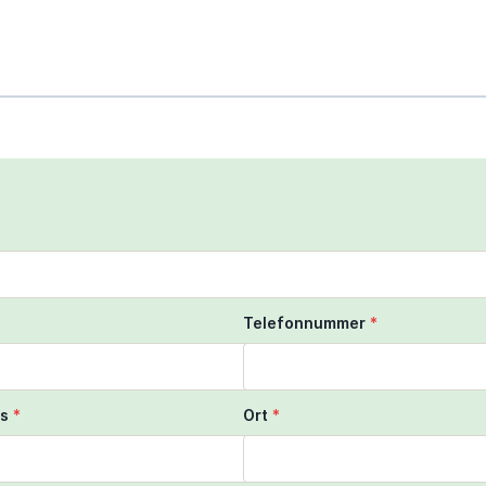
scroll to zoom the map
ngers to move the map
Telefonnummer
*
s
*
Ort
*