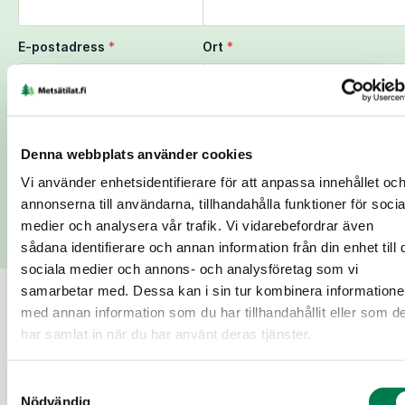
E-postadress
*
Ort
*
Lägg till meddelande
Denna webbplats använder cookies
Vi använder enhetsidentifierare för att anpassa innehållet oc
annonserna till användarna, tillhandahålla funktioner för socia
Skicka
medier och analysera vår trafik. Vi vidarebefordrar även
sådana identifierare och annan information från din enhet till 
sociala medier och annons- och analysföretag som vi
samarbetar med. Dessa kan i sin tur kombinera information
med annan information som du har tillhandahållit eller som d
Till salu
har samlat in när du har använt deras tjänster.
Samtyckesval
20 d
Nödvändig