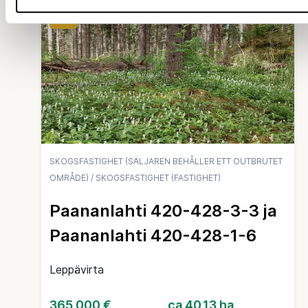
19 d
SKOGSFASTIGHET (SÄLJAREN BEHÅLLER ETT OUTBRUTET
OMRÅDE)
/
SKOGSFASTIGHET (FASTIGHET)
Paananlahti 420-428-3-3 ja
Paananlahti 420-428-1-6
Leppävirta
365 000 €
ca 40,13 ha