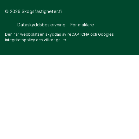
©
2026
Skogsfastigheter.fi
Dataskyddsbeskrivning
För mäklare
Den här webbplatsen skyddas av reCAPTCHA och Googles
integritetspolicy
och
villkor
gäller.