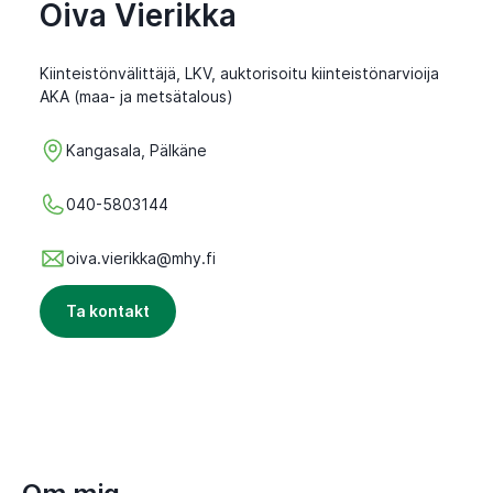
Oiva Vierikka
Kiinteistönvälittäjä, LKV, auktorisoitu kiinteistönarvioija
AKA (maa- ja metsätalous)
Kangasala, Pälkäne
040-5803144
oiva.vierikka@mhy.fi
Ta kontakt