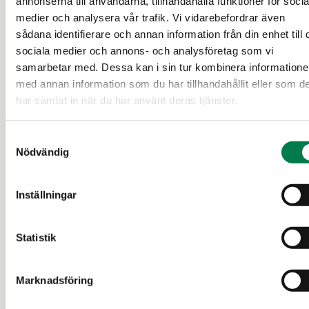
annonserna till användarna, tillhandahålla funktioner för socia
medier och analysera vår trafik. Vi vidarebefordrar även
sådana identifierare och annan information från din enhet till 
sociala medier och annons- och analysföretag som vi
samarbetar med. Dessa kan i sin tur kombinera information
med annan information som du har tillhandahållit eller som d
har samlat in när du har använt deras tjänster.
Samtyckesval
FRITIDSBOSTAD (FASTIGHET)
/
TOMT (FASTIGHET)
Nödvändig
LUOPIOINEN-PUUTIKKALA-
Inställningar
ALI-MATTILA
Pälkäne
Statistik
50 000 €
4,102 ha
Marknadsföring