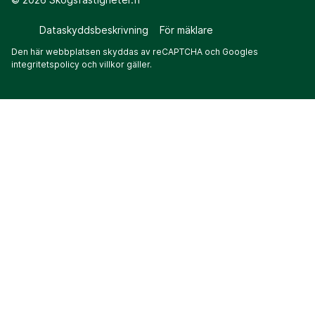
Dataskyddsbeskrivning
För mäklare
Den här webbplatsen skyddas av reCAPTCHA och Googles
integritetspolicy
och
villkor
gäller.