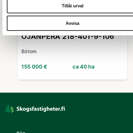
Tillåt urval
SKOGSFASTIGHET (OUTBRUTET OMRÅDE)
Avvisa
OJANPERÄ 218-401-9-106
Bötom
155 000 €
ca 40 ha