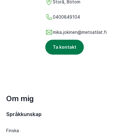
Storå, Bötom
0400849104
mika.jokinen@metsatilat.fi
Ta kontakt
Om mig
Språkkunskap
Finska