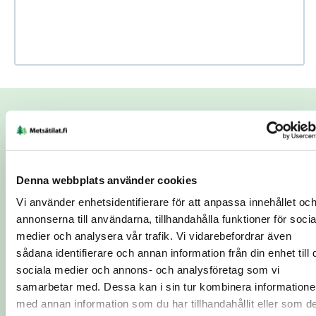
Use Ctrl + scroll to zoom the map
Use two fingers to move the map
Begäran om kontakt
Ämne
*
Denna webbplats använder cookies
Vi använder enhetsidentifierare för att anpassa innehållet oc
Namn
*
Telefonnummer
*
annonserna till användarna, tillhandahålla funktioner för socia
medier och analysera vår trafik. Vi vidarebefordrar även
sådana identifierare och annan information från din enhet till 
sociala medier och annons- och analysföretag som vi
E-postadress
*
Ort
*
samarbetar med. Dessa kan i sin tur kombinera information
med annan information som du har tillhandahållit eller som d