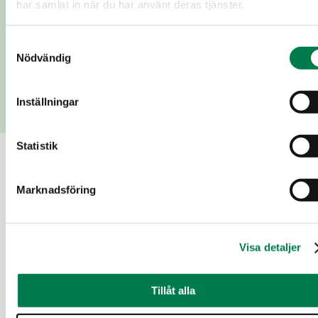
har samlat in när du har använt deras tjänster.
Lägg till meddelande
Samtyckesval
Nödvändig
Skicka
Inställningar
Statistik
Till salu
Marknadsföring
15 d
Visa detaljer
Tillåt alla