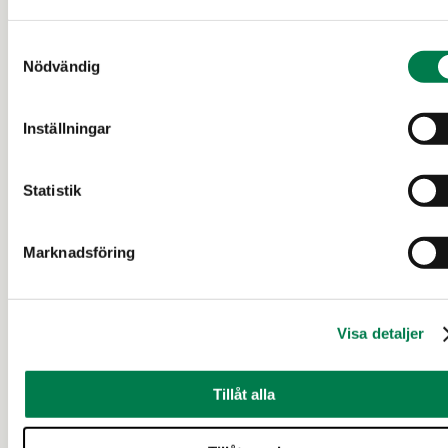
Tampere, Teisko, Antinsaari,
Kaksi tonttia ja mökki
Samtyckesval
Nödvändig
Tammerfors
Inställningar
240 000 €
0,628 ha
Statistik
Marknadsföring
Visa detaljer
Tillåt alla
TOMT (OUTBRUTET OMRÅDE)