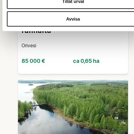
Tillåt urval
Orivesi, Pajukanta,
mökkitontti Längelmäveden
Avvisa
rannalta
Orivesi
85 000 €
ca 0,65 ha