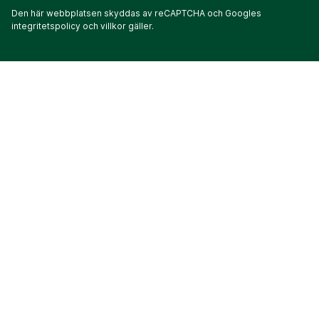
Den här webbplatsen skyddas av reCAPTCHA och Googles
integritetspolicy
och
villkor
gäller.