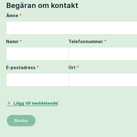
Use two fingers to move the map
Begäran om kontakt
Ämne
*
Namn
*
Telefonnummer
*
E-postadress
*
Ort
*
Lägg till meddelande
Skicka