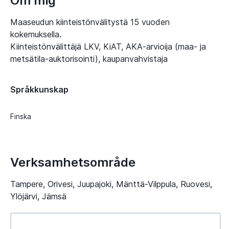
Om mig
Maaseudun kiinteistönvälitystä 15 vuoden
kokemuksella.
Kiinteistönvälittäjä LKV, KiAT, AKA-arvioija (maa- ja
Språkkunskap
Finska
Verksamhetsområde
Tampere, Orivesi, Juupajoki, Mänttä-Vilppula, Ruovesi,
Ylöjärvi, Jämsä