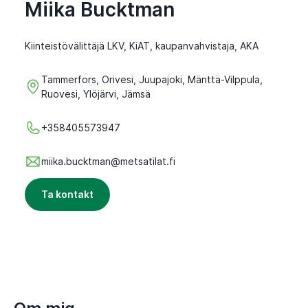
Miika Bucktman
Kiinteistövälittäjä LKV, KiAT, kaupanvahvistaja, AKA
Tammerfors, Orivesi, Juupajoki, Mänttä-Vilppula,
Ruovesi, Ylöjärvi, Jämsä
+358405573947
miika.bucktman@metsatilat.fi
Ta kontakt