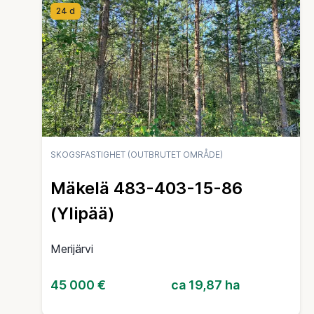
24 d
SKOGSFASTIGHET (OUTBRUTET OMRÅDE)
Mäkelä 483-403-15-86
(Ylipää)
Merijärvi
45 000 €
ca 19,87 ha