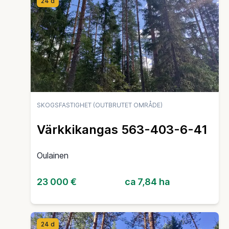
24 d
SKOGSFASTIGHET (OUTBRUTET OMRÅDE)
Värkkikangas 563-403-6-41
Oulainen
23 000 €
ca 7,84 ha
24 d