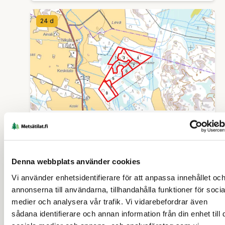
24 d
SKOGSFASTIGHET (FASTIGHET)
Jaakonneva 208-404-23-0
Denna webbplats använder cookies
Kalajoki
Vi använder enhetsidentifierare för att anpassa innehållet oc
annonserna till användarna, tillhandahålla funktioner för socia
85 000 €
14,386 ha
medier och analysera vår trafik. Vi vidarebefordrar även
sådana identifierare och annan information från din enhet till 