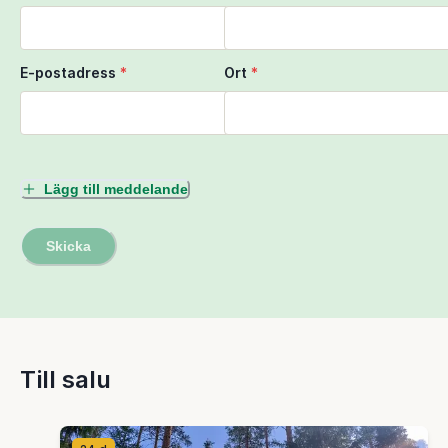
E-postadress
*
Ort
*
Lägg till meddelande
Skicka
Till salu