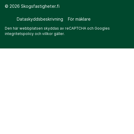
©
2026
Skogsfastigheter.fi
Dataskyddsbeskrivning
För mäklare
Den här webbplatsen skyddas av reCAPTCHA och Googles
integritetspolicy
och
villkor
gäller.