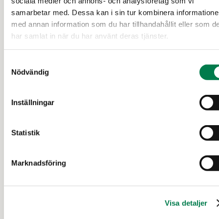
sociala medier och annons- och analysföretag som vi
samarbetar med. Dessa kan i sin tur kombinera information
3 d 5 t
med annan information som du har tillhandahållit eller som d
har samlat in när du har använt deras tjänster.
Samtyckesval
Nödvändig
Inställningar
SKOGSFASTIGHET (FASTIGHET)
Statistik
Tapiola 208-406-5-232
Kalajoki
Marknadsföring
145 000 €
25,76 ha
Visa detaljer