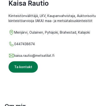
Kaisa Rautio
Kiinteistönvälittäjä, LKV, Kaupanvahvistaja, Auktorisoitu
kiinteistöarvioija (AKA) maa- ja metsätalouskiinteistöt
Merijärvi, Oulainen, Pyhäjoki, Brahestad, Kalajoki
0447438674
kaisa.rautio@metsatilat.fi
Ta kontakt