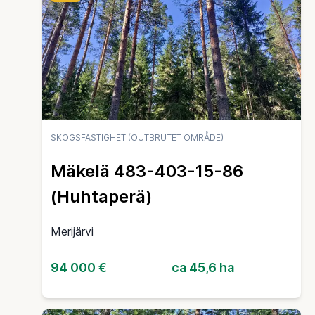
SKOGSFASTIGHET (OUTBRUTET OMRÅDE)
Mäkelä 483-403-15-86
(Huhtaperä)
Merijärvi
94 000 €
ca 45,6 ha