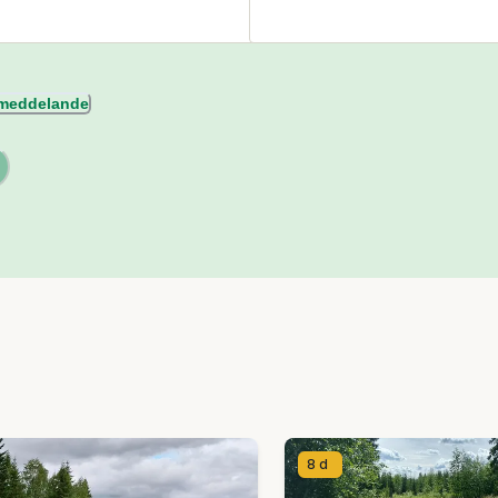
l meddelande
8 d