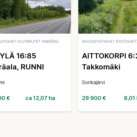
STIGHET (OUTBRUTET OMRÅDE)
SKOGSFASTIGHET (FASTIGHET
YLÄ 16:85
AITTOKORPI 6:
äala, RUNNI
Takkomäki
mi
Sonkajärvi
00 €
ca 12,07 ha
29 900 €
8,01