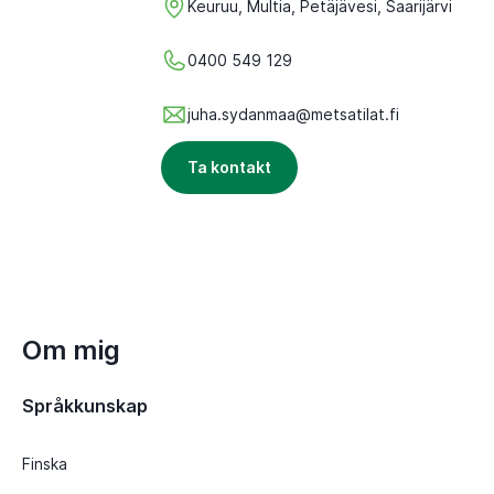
Keuruu, Multia, Petäjävesi, Saarijärvi
0400 549 129
juha.sydanmaa@metsatilat.fi
Ta kontakt
Om mig
Språkkunskap
Finska