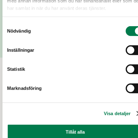
med annan information som du har tillhandahållit eller som d
har samlat in när du har använt deras tjänster.
Lägg till meddelande
Samtyckesval
Nödvändig
Skicka
Inställningar
Statistik
Till salu
Marknadsföring
Visa detaljer
Tillåt alla