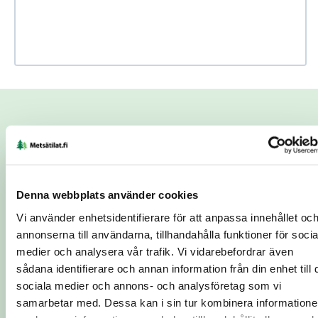
Use Ctrl + scroll to zoom the map
Use two fingers to move the map
Begäran om kontakt
Ämne
*
Denna webbplats använder cookies
Namn
*
Telefonnummer
*
Vi använder enhetsidentifierare för att anpassa innehållet oc
annonserna till användarna, tillhandahålla funktioner för socia
medier och analysera vår trafik. Vi vidarebefordrar även
sådana identifierare och annan information från din enhet till 
E-postadress
*
Ort
*
sociala medier och annons- och analysföretag som vi
samarbetar med. Dessa kan i sin tur kombinera information