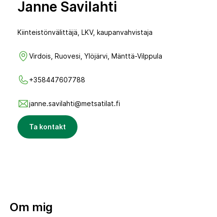
Janne Savilahti
Kiinteistönvälittäjä, LKV, kaupanvahvistaja
Virdois, Ruovesi, Ylöjärvi, Mänttä-Vilppula
+358447607788
janne.savilahti@metsatilat.fi
Ta kontakt
Om mig