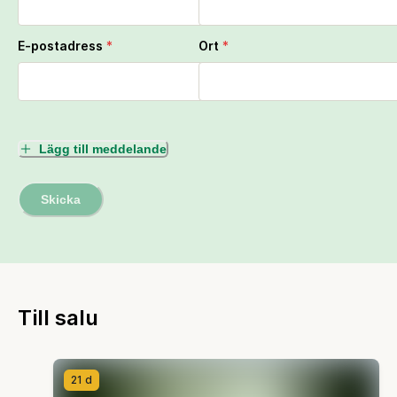
E-postadress
*
Ort
*
Lägg till meddelande
Skicka
Till salu
21 d