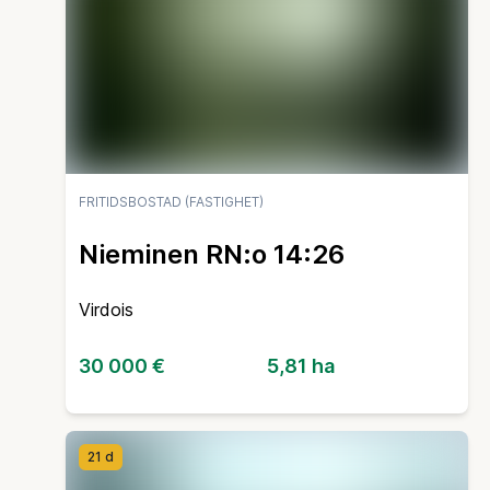
FRITIDSBOSTAD (FASTIGHET)
Nieminen RN:o 14:26
Virdois
30 000 €
5,81 ha
21 d