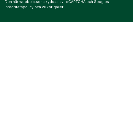
Den här webbplatsen skyddas av reCAPTCHA och Googles
integritetspolicy
och
villkor
gäller.