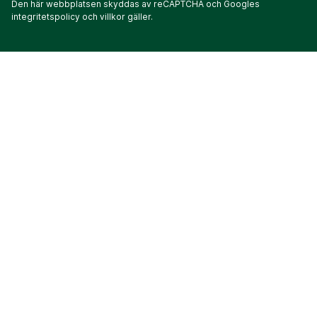
Den här webbplatsen skyddas av reCAPTCHA och Googles
integritetspolicy
och
villkor
gäller.