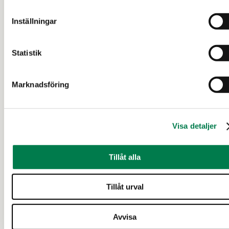
Inställningar
Statistik
Marknadsföring
SKOGSFASTIGHET (FASTIGHET)
Lisä-Niemelä RN:o 1:16
Visa detaljer
Ylöjärvi
Tillåt alla
45 000 €
3,74 ha
Tillåt urval
Avvisa