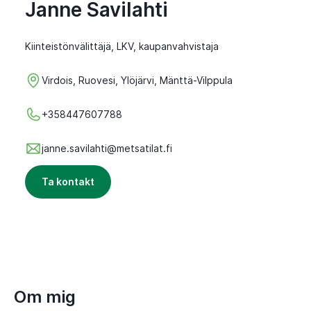
Janne Savilahti
Kiinteistönvälittäjä, LKV, kaupanvahvistaja
Virdois, Ruovesi, Ylöjärvi, Mänttä-Vilppula
+358447607788
janne.savilahti@metsatilat.fi
Ta kontakt
Om mig