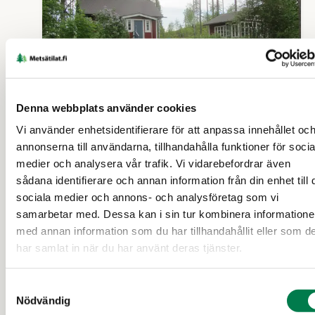
Denna webbplats använder cookies
Vi använder enhetsidentifierare för att anpassa innehållet oc
FRITIDSBOSTAD (FASTIGHET)
annonserna till användarna, tillhandahålla funktioner för socia
Nieminen RN:o 14:26
medier och analysera vår trafik. Vi vidarebefordrar även
sådana identifierare och annan information från din enhet till 
sociala medier och annons- och analysföretag som vi
Virdois
samarbetar med. Dessa kan i sin tur kombinera information
med annan information som du har tillhandahållit eller som d
30 000 €
5,81 ha
har samlat in när du har använt deras tjänster.
Samtyckesval
22 d
Nödvändig