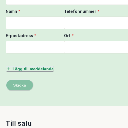
Namn
*
Telefonnummer
*
E-postadress
*
Ort
*
Lägg till meddelande
Skicka
Till salu