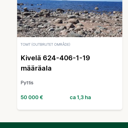
TOMT (OUTBRUTET OMRÅDE)
Kivelä 624-406-1-19
määräala
Pyttis
50 000 €
ca 1,3 ha