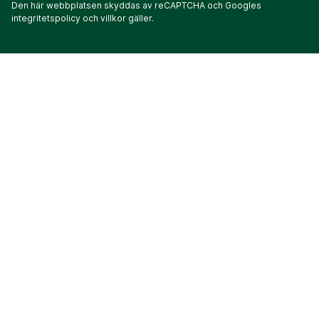
Den här webbplatsen skyddas av reCAPTCHA och Googles
integritetspolicy
och
villkor
gäller.