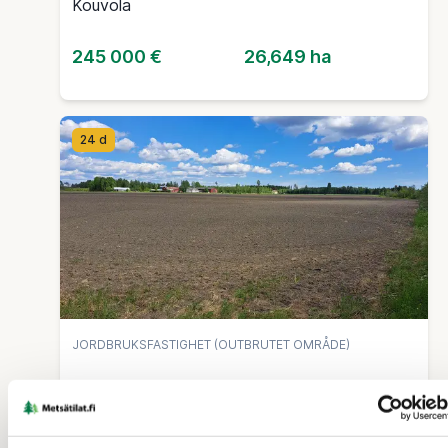
Kouvola
245 000 €
26,649 ha
24 d
JORDBRUKSFASTIGHET (OUTBRUTET OMRÅDE)
Tapala 286-463-3-
121(määräala)