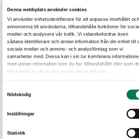
Kouvola
Denna webbplats använder cookies
Vi använder enhetsidentifierare för att anpassa innehållet oc
160 000 €
ca 19,47 ha
annonserna till användarna, tillhandahålla funktioner för socia
medier och analysera vår trafik. Vi vidarebefordrar även
sådana identifierare och annan information från din enhet till 
sociala medier och annons- och analysföretag som vi
24 d
samarbetar med. Dessa kan i sin tur kombinera information
med annan information som du har tillhandahållit eller som d
har samlat in när du har använt deras tjänster.
Samtyckesval
Nödvändig
Inställningar
JORDBRUKSFASTIGHET (FASTIGHET)
/
JORDBRUKSFASTIGHET (OUTBRUTET OMRÅDE)
Statistik
Santala II 286-405-2-28, Ali-