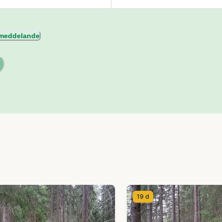
l meddelande
19 d