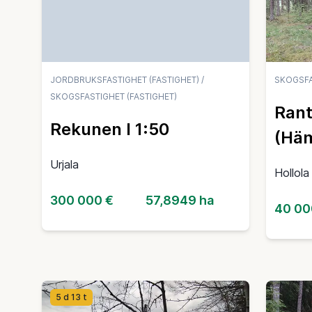
JORDBRUKSFASTIGHET (FASTIGHET)
/
SKOGSFA
SKOGSFASTIGHET (FASTIGHET)
Rant
Rekunen I 1:50
(Hä
Urjala
Hollola
300 000 €
57,8949 ha
40 00
5 d 13 t