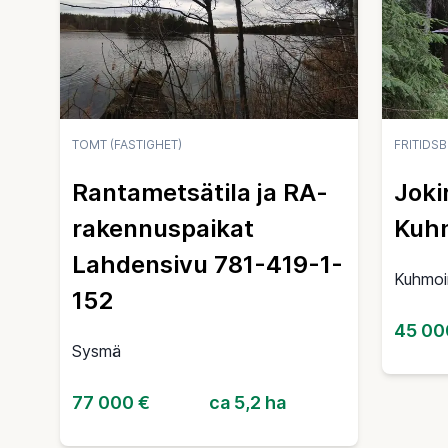
TOMT (FASTIGHET)
FRITIDS
Rantametsätila ja RA-
Joki
rakennuspaikat
Kuh
Lahdensivu 781-419-1-
Kuhmoi
152
45 00
Sysmä
77 000 €
ca 5,2 ha