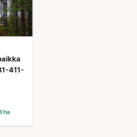
aikka
81-411-
3 ha