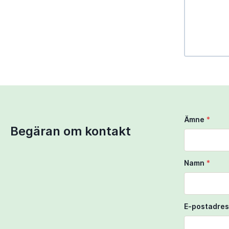
Use Ctrl + 
Use two fi
Ämne
*
Begäran om kontakt
Namn
*
E-postadres