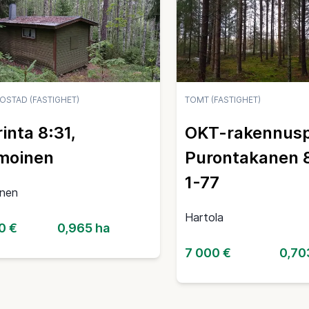
BOSTAD (FASTIGHET)
TOMT (FASTIGHET)
rinta 8:31,
OKT-rakennusp
moinen
Purontakanen 
1-77
nen
Hartola
0 €
0,965 ha
7 000 €
0,70