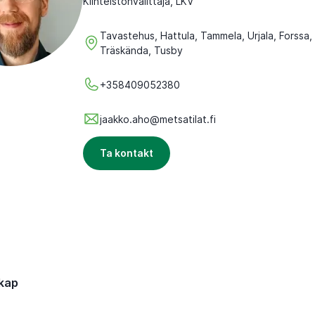
Kiinteistönvälittäjä, LKV
Tavastehus, Hattula, Tammela, Urjala, Forssa, 
Träskända, Tusby
+358409052380
jaakko.aho@metsatilat.fi
Ta kontakt
kap