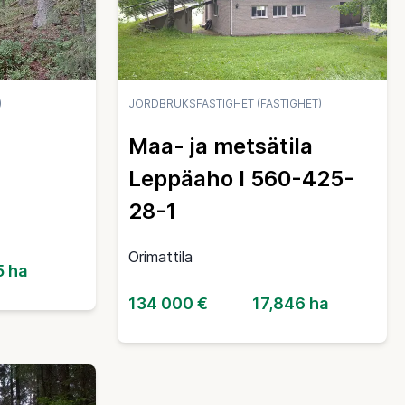
)
JORDBRUKSFASTIGHET (FASTIGHET)
Maa- ja metsätila
Leppäaho I 560-425-
28-1
Orimattila
5 ha
134 000 €
17,846 ha