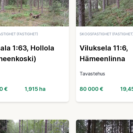
STIGHET (FASTIGHET)
SKOGSFASTIGHET (FASTIGHET
ala 1:63, Hollola
Viluksela 11:6,
meenkoski)
Hämeenlinna
Tavastehus
0 €
1,915 ha
80 000 €
19,4