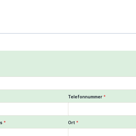
scroll to zoom the map
ngers to move the map
Telefonnummer
*
s
*
Ort
*