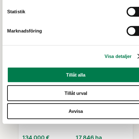
Statistik
5 d 10 t
Marknadsföring
Visa detaljer
Tillåt alla
JORDBRUKSFASTIGHET (FASTIGHET)
Maa- ja metsätila Leppäaho I
Tillåt urval
560-425-28-1
Avvisa
Orimattila
134 000 €
17,846 ha