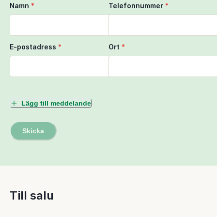
Namn
*
Telefonnummer
*
E-postadress
*
Ort
*
Lägg till meddelande
Skicka
Till salu