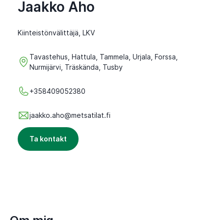
Jaakko Aho
Kiinteistönvälittäjä, LKV
Tavastehus, Hattula, Tammela, Urjala, Forssa,
Nurmijärvi, Träskända, Tusby
+358409052380
jaakko.aho@metsatilat.fi
Ta kontakt