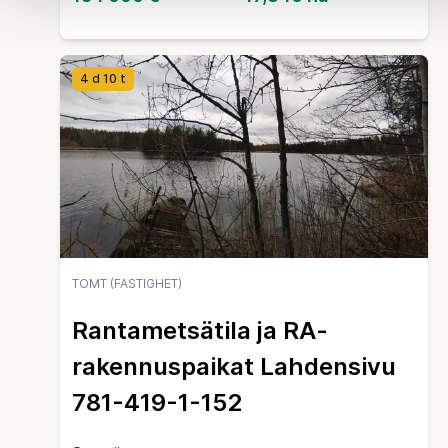
4 d 10 t
TOMT (FASTIGHET)
Rantametsätila ja RA-
rakennuspaikat Lahdensivu
781-419-1-152