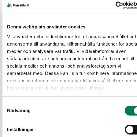
18 d
Denna webbplats använder cookies
Vi använder enhetsidentifierare för att anpassa innehållet oc
annonserna till användarna, tillhandahålla funktioner för socia
medier och analysera vår trafik. Vi vidarebefordrar även
sådana identifierare och annan information från din enhet till 
sociala medier och annons- och analysföretag som vi
samarbetar med. Dessa kan i sin tur kombinera information
med annan information som du har tillhandahållit eller som d
SKOGSFASTIGHET (FASTIGHET)
har samlat in när du har använt deras tjänster.
Viluksela 11:6, Hämeenlinna
Samtyckesval
Nödvändig
Tavastehus
80 000 €
19,45 ha
Inställningar