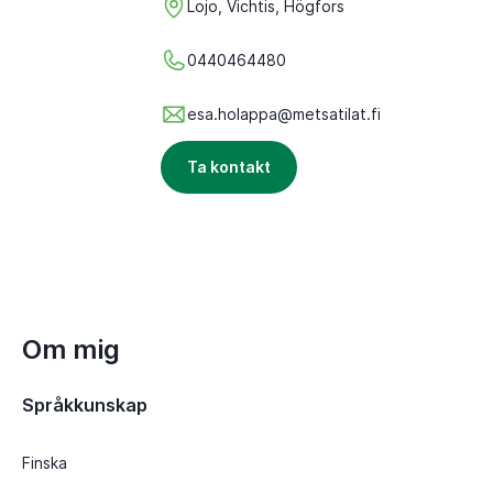
Lojo, Vichtis, Högfors
0440464480
esa.holappa@metsatilat.fi
Ta kontakt
Om mig
Språkkunskap
Finska