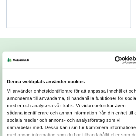
Use Ctrl + scroll to zoom the map
Use two fingers to move the map
Begäran om kontakt
Ämne
*
Denna webbplats använder cookies
Vi använder enhetsidentifierare för att anpassa innehållet oc
Namn
*
Telefonnummer
*
annonserna till användarna, tillhandahålla funktioner för socia
medier och analysera vår trafik. Vi vidarebefordrar även
sådana identifierare och annan information från din enhet till 
E-postadress
*
Ort
*
sociala medier och annons- och analysföretag som vi
samarbetar med. Dessa kan i sin tur kombinera information
med annan information som du har tillhandahållit eller som d