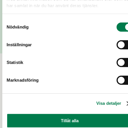
har samlat in när du har använt deras tjänster.
Lägg till meddelande
Samtyckesval
Nödvändig
Skicka
Inställningar
Statistik
Till salu
Marknadsföring
5 d 18 t
Visa detaljer
Tillåt alla