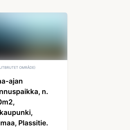
UTBRUTET OMRÅDE)
a-ajan
nnuspaikka, n.
0m2,
kaupunki,
amaa, Plassitie.