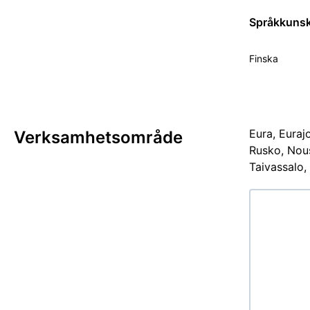
Språkkuns
Finska
Eura, Euraj
Verksamhetsområde
Rusko, Nous
Taivassalo,