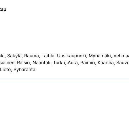
kap
oki, Säkylä, Rauma, Laitila, Uusikaupunki, Mynämäki, Vehma
iainen, Raisio, Naantali, Turku, Aura, Paimio, Kaarina, Sauvo
 Lieto, Pyhäranta