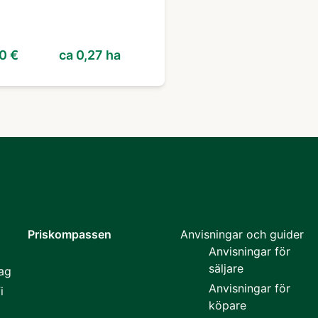
0 €
ca 0,27 ha
Priskompassen
Anvisningar och guider
Anvisningar för
säljare
rag
Anvisningar för
i
köpare