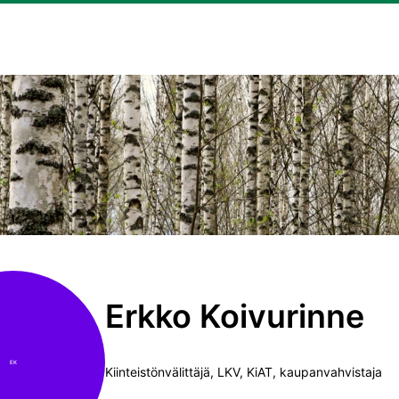
Erkko Koivurinne
EK
Kiinteistönvälittäjä, LKV, KiAT, kaupanvahvistaja