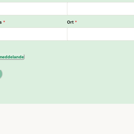
s
*
Ort
*
l meddelande