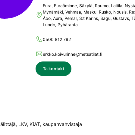
Eura, Euraåminne, Säkylä, Raumo, Laitila, Nyst
Mynämäki, Vehmaa, Masku, Rusko, Nousis, Re
Åbo, Aura, Pemar, S:t Karins, Sagu, Gustavs, T
Lundo, Pyhäranta
0500 812 792
erkko.koivurinne@metsatilat.fi
Ta kontakt
välittäjä, LKV, KiAT, kaupanvahvistaja