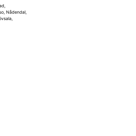
ad,
so, Nådendal,
övsala,