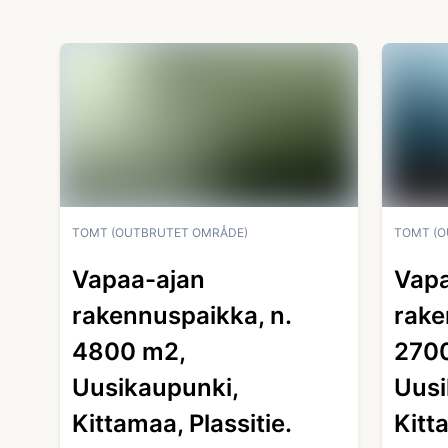
TOMT (OUTBRUTET OMRÅDE)
TOMT (O
Vapaa-ajan
Vapa
rakennuspaikka, n.
rake
4800 m2,
270
Uusikaupunki,
Uusi
Kittamaa, Plassitie.
Kitt