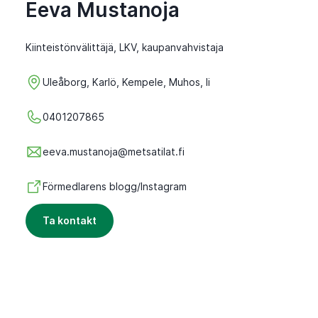
Eeva Mustanoja
Kiinteistönvälittäjä, LKV, kaupanvahvistaja
Uleåborg, Karlö, Kempele, Muhos, Ii
0401207865
eeva.mustanoja@metsatilat.fi
Förmedlarens blogg/Instagram
Ta kontakt