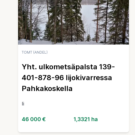
TOMT (ANDEL)
Yht. ulkometsäpalsta 139-
401-878-96 Iijokivarressa
Pahkakoskella
Ii
46 000 €
1,3321 ha