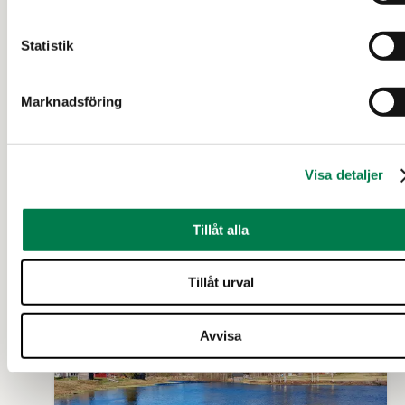
Statistik
Marknadsföring
SKOGSFASTIGHET (FASTIGHET)
Ritakumpu 564-401-71-9
Visa detaljer
Uleåborg
Tillåt alla
100 000 €
25,65 ha
Tillåt urval
Avvisa