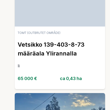
TOMT (OUTBRUTET OMRÅDE)
Vetsikko 139-403-8-73
määräala Ylirannalla
Ii
65 000 €
ca 0,43 ha