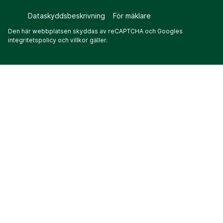
Dataskyddsbeskrivning
För mäklare
Den här webbplatsen skyddas av reCAPTCHA och Googles
integritetspolicy
och
villkor
gäller.