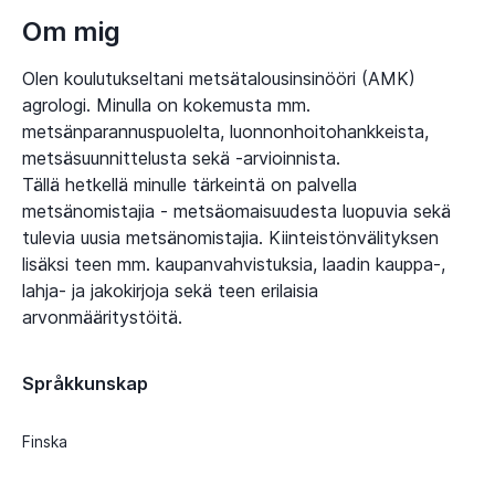
Om mig
Olen koulutukseltani metsätalousinsinööri (AMK)
agrologi. Minulla on kokemusta mm.
metsänparannuspuolelta, luonnonhoitohankkeista,
metsäsuunnittelusta sekä -arvioinnista.
Tällä hetkellä minulle tärkeintä on palvella
metsänomistajia - metsäomaisuudesta luopuvia sekä
tulevia uusia metsänomistajia. Kiinteistönvälityksen
lisäksi teen mm. kaupanvahvistuksia, laadin kauppa-,
lahja- ja jakokirjoja sekä teen erilaisia
arvonmääritystöitä.
Språkkunskap
Finska