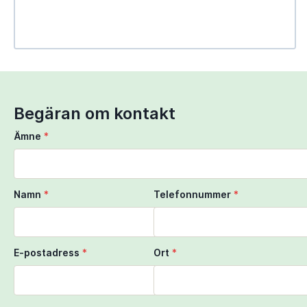
Use Ctrl + scroll to zoom the map
Use two fingers to move the map
Begäran om kontakt
Ämne
*
Namn
*
Telefonnummer
*
E-postadress
*
Ort
*