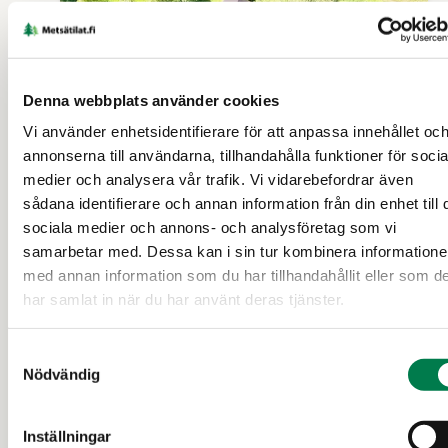
TOMT (FASTIGHET)
Denna webbplats använder cookies
Vi använder enhetsidentifierare för att anpassa innehållet oc
Takamaa 564-410-8-83 ja
annonserna till användarna, tillhandahålla funktioner för socia
Karipelto 564-410-8-82
medier och analysera vår trafik. Vi vidarebefordrar även
sådana identifierare och annan information från din enhet till 
Uleåborg
sociala medier och annons- och analysföretag som vi
samarbetar med. Dessa kan i sin tur kombinera information
med annan information som du har tillhandahållit eller som d
40 000 €
1,51 ha
har samlat in när du har använt deras tjänster.
Samtyckesval
8 d
Nödvändig
Inställningar