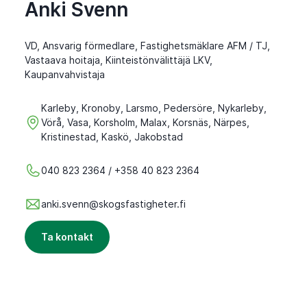
Anki Svenn
VD, Ansvarig förmedlare, Fastighetsmäklare AFM / TJ,
Vastaava hoitaja, Kiinteistönvälittäjä LKV,
Kaupanvahvistaja
Karleby, Kronoby, Larsmo, Pedersöre, Nykarleby,
Vörå, Vasa, Korsholm, Malax, Korsnäs, Närpes,
Kristinestad, Kaskö, Jakobstad
040 823 2364 / +358 40 823 2364
anki.svenn@skogsfastigheter.fi
Ta kontakt