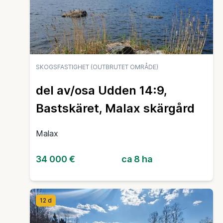
SKOGSFASTIGHET (OUTBRUTET OMRÅDE)
del av/osa Udden 14:9,
Bastskäret, Malax skärgård
Malax
34 000 €
ca 8 ha
12 d