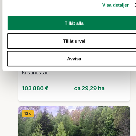
Visa detaljer
SKOGSFASTIGHET (FASTIGHET)
/
SKOGSFASTIGHET
(OUTBRUTET OMRÅDE)
Tillåt alla
Vallskog 32:65 och/ja del
Tillåt urval
av/osa Manngård 32:29,
Lappfjärd/Lapväärtti
Avvisa
Kristinestad
103 886 €
ca 29,29 ha
12 d