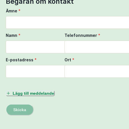
Begäran om kontakt
Ämne
*
Namn
*
Telefonnummer
*
E-postadress
*
Ort
*
Lägg till meddelande
Skicka