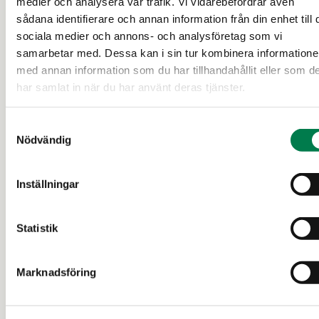
medier och analysera vår trafik. Vi vidarebefordrar även
sådana identifierare och annan information från din enhet till 
sociala medier och annons- och analysföretag som vi
SKOGSFASTIGHET (FASTIGHET)
samarbetar med. Dessa kan i sin tur kombinera information
Skaftung 3:156, Skaftung
med annan information som du har tillhandahållit eller som d
har samlat in när du har använt deras tjänster.
Kristinestad
Samtyckesval
Nödvändig
49 000 €
2,848 ha
Inställningar
12 d
Statistik
Marknadsföring