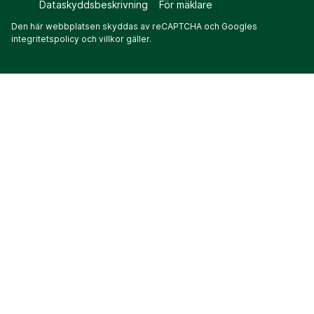
Dataskyddsbeskrivning
För mäklare
Den här webbplatsen skyddas av reCAPTCHA och Googles
integritetspolicy
och
villkor
gäller.