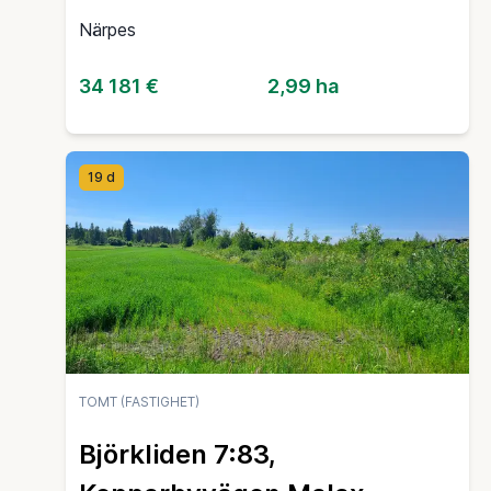
Närpes
34 181 €
2,99 ha
19 d
TOMT (FASTIGHET)
Björkliden 7:83,