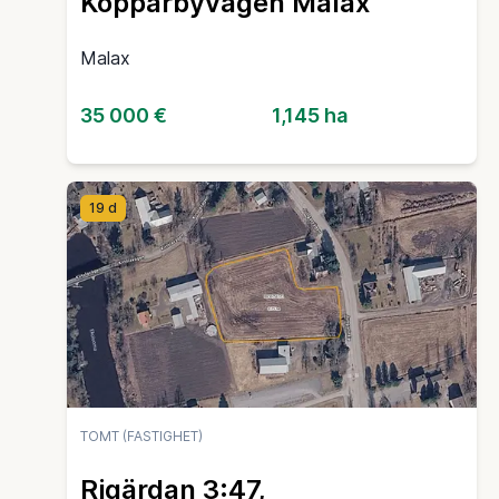
Kopparbyvägen Malax
Malax
35 000 €
1,145 ha
19 d
TOMT (FASTIGHET)
Rigärdan 3:47,