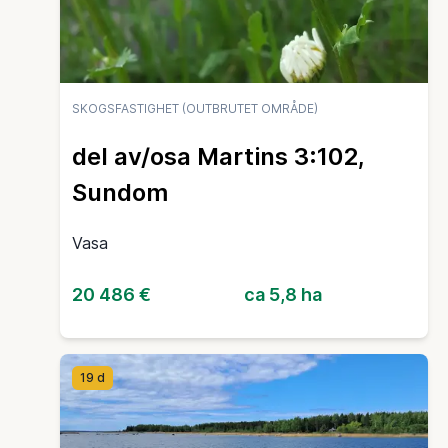
SKOGSFASTIGHET (OUTBRUTET OMRÅDE)
del av/osa Martins 3:102,
Sundom
Vasa
20 486 €
ca 5,8 ha
19 d