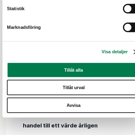
Statistik
26 000+
Marknadsföring
intresserade köpare
Visa detaljer
50 000+
Tillåt alla
hektar säljs årligen
Tillåt urval
200 M€+
Avvisa
handel till ett värde årligen