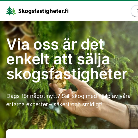
Via oss är det
enkelt att sälja
skogsfastigheter
Dags för något nytt? Sälj skog med hjälp av våra
erfarna experter – säkert och smidigt!