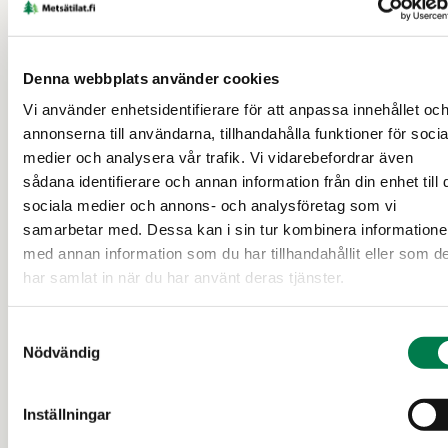
Oavsett om du säljer för första gången eller redan är
en erfaren säljare svarar våra experter gärna på alla
Denna webbplats använder cookies
frågor gällande skogen, försäljningen och till exempel
Vi använder enhetsidentifierare för att anpassa innehållet oc
beskattningen.
annonserna till användarna, tillhandahålla funktioner för socia
medier och analysera vår trafik. Vi vidarebefordrar även
Hitta den närmaste förmedlaren
sådana identifierare och annan information från din enhet till 
sociala medier och annons- och analysföretag som vi
samarbetar med. Dessa kan i sin tur kombinera information
med annan information som du har tillhandahållit eller som d
har samlat in när du har använt deras tjänster.
408
Samtyckesval
Nödvändig
objekt till salu
Inställningar