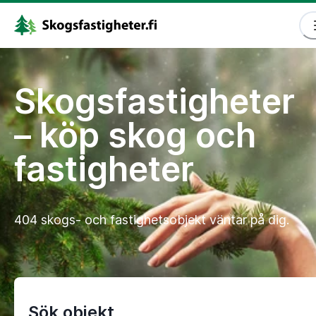
Skogsfastigheter
– köp skog och
fastigheter
404 skogs- och fastighetsobjekt väntar på dig.
Sök objekt