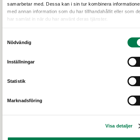
samarbetar med. Dessa kan i sin tur kombinera information
med annan information som du har tillhandahållit eller som d
har samlat in när du har använt deras tjänster.
FRITIDSBOSTAD (FASTIGHET)
Samtyckesval
Nödvändig
Simola, Vapaa-ajanasunto
Kirjokiventie
Inställningar
Kouvola
Statistik
65 000 €
2,7 ha
Marknadsföring
Visa detaljer