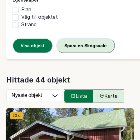
Plan
Väg till objektet
Strand
Visa objekt
Spara en Skogsvakt
Hittade 44 objekt
Ordna objekten
Välj hur objekten granskas
Lista
Karta
20 d