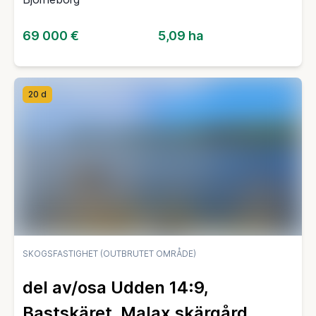
69 000 €
5,09 ha
20 d
SKOGSFASTIGHET (OUTBRUTET OMRÅDE)
del av/osa Udden 14:9,
Bastskäret, Malax skärgård