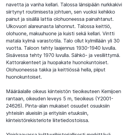
navetta ja vanha kellari. Talossa länsipään nurkkakivi
siirtynyt routimisesta johtuen, sen vuoksi kehikko
painut ja sisällä lattia olohuoneessa painahtanut.
Ulkovuori alareunasta lahonnut. Talossa keittiö,
olohuone, makuuhuone ja kuisti sekä kellari. Vintti
matala kylmä varastotila. Talo ollut kylmillään yli 30
vuotta. Taloon tehty laajennus 1930-1940 luvulla.
Sisävessa tehty 1970 luvulla. Sähkö- ja vesiliittymä.
Kattorakenteet ja huopakate huonokuntoiset.
Olohuoneessa takka ja keittiössä hella, piiput
huonokuntoiset.
Määräalalle oikeus kiinteistön tieoikeuteen Kemijoen
rantaan, oikeuden leveys 5 m, tieoikeus (Y2001-
24626). Pinta-alan mukaiset osuudet osuuksiin
yhteisiin alueisiin ja erityisiin etuuksiin,
kiinteistörekisteriote liitetiedostoissa.
Yleiskaavassa kulttuurihistoriallisesti merkittävä