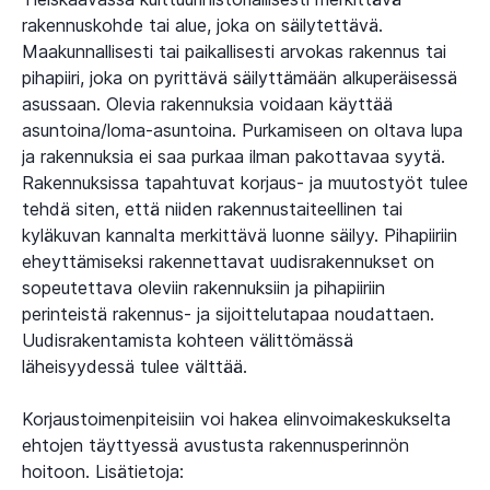
rakennuskohde tai alue, joka on säilytettävä.
Maakunnallisesti tai paikallisesti arvokas rakennus tai
pihapiiri, joka on pyrittävä säilyttämään alkuperäisessä
asussaan. Olevia rakennuksia voidaan käyttää
asuntoina/loma-asuntoina. Purkamiseen on oltava lupa
ja rakennuksia ei saa purkaa ilman pakottavaa syytä.
Rakennuksissa tapahtuvat korjaus- ja muutostyöt tulee
tehdä siten, että niiden rakennustaiteellinen tai
kyläkuvan kannalta merkittävä luonne säilyy. Pihapiiriin
eheyttämiseksi rakennettavat uudisrakennukset on
sopeutettava oleviin rakennuksiin ja pihapiiriin
perinteistä rakennus- ja sijoittelutapaa noudattaen.
Uudisrakentamista kohteen välittömässä
läheisyydessä tulee välttää.
Korjaustoimenpiteisiin voi hakea elinvoimakeskukselta
ehtojen täyttyessä avustusta rakennusperinnön
hoitoon. Lisätietoja: