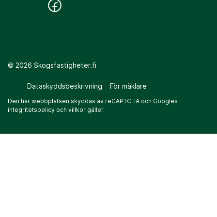
©
2026
Skogsfastigheter.fi
Dataskyddsbeskrivning
För mäklare
Den här webbplatsen skyddas av reCAPTCHA och Googles
integritetspolicy
och
villkor
gäller.