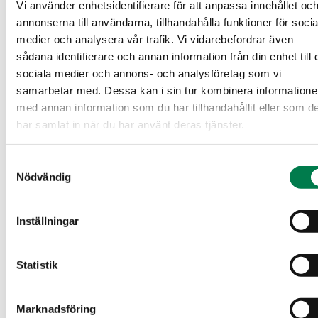
Flygbild
Vi använder enhetsidentifierare för att anpassa innehållet oc
annonserna till användarna, tillhandahålla funktioner för socia
print (22).pdf
(4.4 MB)
medier och analysera vår trafik. Vi vidarebefordrar även
sådana identifierare och annan information från din enhet till 
sociala medier och annons- och analysföretag som vi
Översiktskarta
samarbetar med. Dessa kan i sin tur kombinera information
med annan information som du har tillhandahållit eller som d
print (23).pdf
(3.5 MB)
har samlat in när du har använt deras tjänster.
Samtyckesval
Plankarta
Nödvändig
Yleiskaavamerkinnät ja -määräykset.pdf
(12.21 MB)
Inställningar
Fastighetsregisterutdrag
Statistik
845-407-24-16_KO_1776322928683.pdf
(63.33 KB)
Marknadsföring