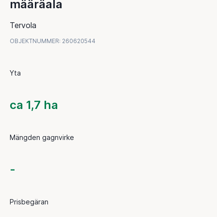
määräala
Tervola
OBJEKTNUMMER
:
260620544
Yta
ca 1,7 ha
Mängden gagnvirke
-
Prisbegäran