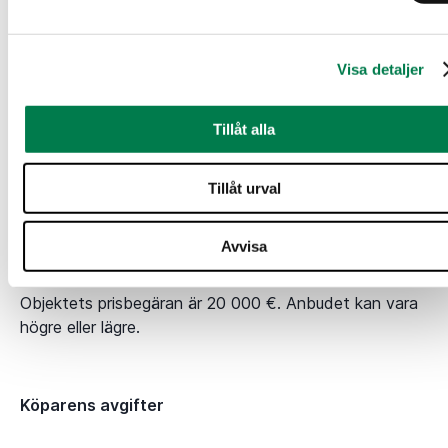
Fastighetskarta
Visa detaljer
845-407-24-16_ATKT_Mäkihätelä.pdf
(249.58 KB)
Tillåt alla
Prisuppgifter
Tillåt urval
Objektets pris
Avvisa
Objektets prisbegäran är 20 000 €. Anbudet kan vara
högre eller lägre.
Köparens avgifter